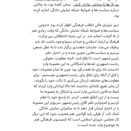
سریال‌ها تا حواشی ماراتن کیش
سخن گفته بود، به چالش
درباره سیاست‌ها و ضوابط شبکه نمایش خانگی اشاره کرده
بود.
دبیر شورای عالی انقلاب فرهنگی اظهار کرده بود: «تدوین
سیاست‌ها و ضوابط شبکه نمایش خانگی که وقت زیادی هم
از ما گرفت، ‌انجام شد. در این زمینه اختلافاتی بین وزارت
فرهنگ و ارشاد اسلامی و صدا و سیما وجود داشت که باید
برطرف می‌شد. جلسات متعددی برگزار شد تا به عقل جمعی
برسیم و سیاست‌هایی تدوین شده و در اختیار دفتر
رئیس‌جمهور است تا ابلاغ کنند. البته معاونت حقوقی
ریاست‌جمهوری نقدها و اشکالاتی به این مصوبه وارد
دانستند که برای ما تعجب‌آور بود چون ما تمام مصوبات خود
را قبل از آنکه برای ابلاغ برای ریاست‌جمهوری بفرستیم، ‌ برای
معاونت‌های مختلف ارسال می‌کنیم تا نکات خود را بگویند،
آن زمان هیچ نکته‌ای نداشتند اما حالا ایراداتی وارد کردند که
اصلا به قانون اساسی وارد است و اشکال به مصوبه ما
نیست و از این اتفاق تعجب کردم. ما پاسخ خود را اعلام
کردیم و امیدوارم دفتر آقای رئیس‌جمهور سریع‌تر این مصوبه
را در اختیار ایشان قرار دهد تا به حکمرانی نمایش خانگی
کمک کند. از طرفی باید قوانینی هم مصوب شود که این دیگر
کار مجلس شورای اسلامی است که کمیسیون فرهنگی هم
به موضوع وارد شده است.»